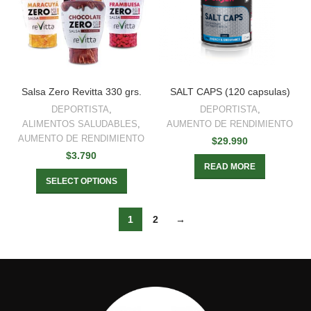
Salsa Zero Revitta 330 grs.
SALT CAPS (120 capsulas)
DEPORTISTA
,
DEPORTISTA
,
ALIMENTOS SALUDABLES
,
AUMENTO DE RENDIMIENTO
AUMENTO DE RENDIMIENTO
$
29.990
$
3.790
READ MORE
SELECT OPTIONS
1
2
→