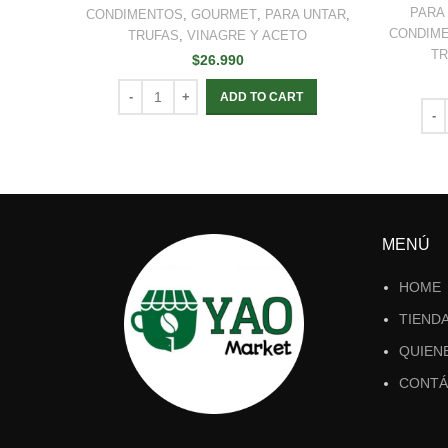
PARA
CONDIMENTOS
,
GOURMET
,
PARA UNTAR
,
CONDIM
TRUFAS
,
VINAGRE Y ACETO
TR
$
26.990
ADD TO CART
MENÚ
HOME
TIEND
QUIEN
CONTÁ