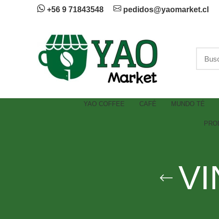
+56 9 71843548
pedidos@yaomarket.cl
YAO COFFEE
CAFÉ
MUNDO TÉ
PRO
VI