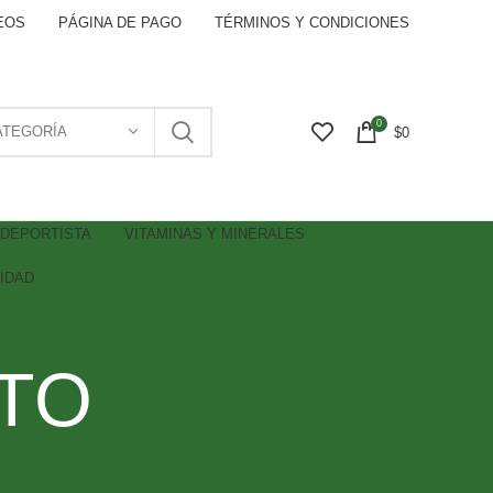
EOS
PÁGINA DE PAGO
TÉRMINOS Y CONDICIONES
0
ATEGORÍA
$
0
DEPORTISTA
VITAMINAS Y MINERALES
IDAD
ETO