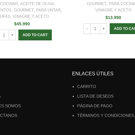
 COCINAR
,
ACEITE DE OLIVA
,
GOURMET
,
PARA COCIN
ENTOS
,
GOURMET
,
PARA UNTAR
,
VINAGRE Y ACETO
UFAS
,
VINAGRE Y ACETO
$
13.990
$
45.990
ADD TO CA
ADD TO CART
ENLACES ÚTILES
CARRITO
A
LISTA DE DESEOS
ES SOMOS
PÁGINA DE PAGO
CTANOS
TÉRMINOS Y CONDICIONES