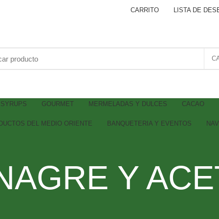
CARRITO
LISTA DE DES
C
SYRUPS
GOURMET
MERMELADAS Y DULCES
CACAO
DUCTOS DEL MEDIO ORIENTE
BANQUETERIA Y EVENTOS
NAV
NAGRE Y AC