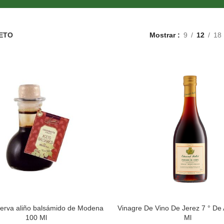
CETO
Mostrar
9
12
18
erva aliño balsámido de Modena
Vinagre De Vino De Jerez 7 ° De
100 Ml
Ml