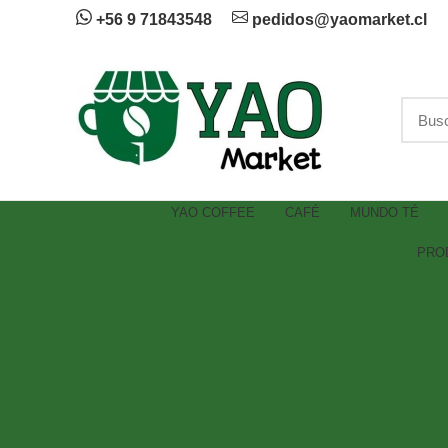
+56 9 71843548
pedidos@yaomarket.cl
YAO COFFEE
CAFÉ
MUNDO TÉ
PRO