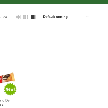
24
rto De
0 G