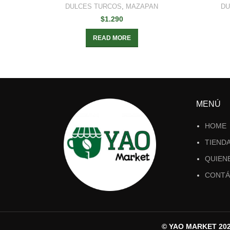
DULCES TURCOS
,
MAZAPAN
DU
$
1.290
READ MORE
MENÚ
HOME
TIEND
QUIEN
CONTÁ
© YAO MARKET 2023