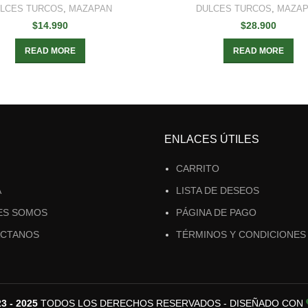
LCES TURCOS
,
MAZAPAN
DULCES TURCOS
,
MAZAP
$
14.990
$
28.900
READ MORE
READ MORE
ENLACES ÚTILES
CARRITO
A
LISTA DE DESEOS
ES SOMOS
PÁGINA DE PAGO
CTANOS
TÉRMINOS Y CONDICIONES
 - 2025
TODOS LOS DERECHOS RESERVADOS - DISEÑADO CON