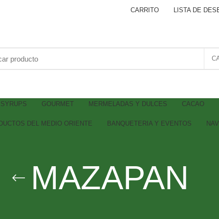
CARRITO
LISTA DE DES
C
SYRUPS
GOURMET
MERMELADAS Y DULCES
CACAO
DUCTOS DEL MEDIO ORIENTE
BANQUETERIA Y EVENTOS
NAV
MAZAPAN