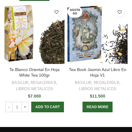
AGOTA
DO
Te Blanco Oriental En Hoja
Tea Book Jasmin Azul Libro En
White Tea 100gr
Hoja V1
BASILUR
,
REGALERÍA B
,
BASILUR
,
REGALERÍA B
,
LIBROS METALICOS
LIBROS METALICOS
$
7.000
$
11.500
ADD TO CART
READ MORE