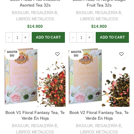
Asorted Tea 32s
Fruit Tea 32s
BASILUR
,
REGALERÍA B
,
BASILUR
,
REGALERÍA B
,
LIBROS METALICOS
LIBROS METALICOS
$
14.900
$
14.900
ADD TO CART
ADD TO CART
AGOTA
AGOTA
DO
DO
Book V1 Floral Fantasy Tea, Te
Book V2 Floral Fantasy Tea, Te
Verde En Hoja
Verde En Hoja
BASILUR
,
REGALERÍA B
,
BASILUR
,
REGALERÍA B
,
LIBROS METALICOS
LIBROS METALICOS