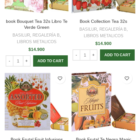
book Bouquet Tea 32s Libro Te
Book Collection Tea 32s
Verde Green
BASILUR
,
REGALERÍA B
,
BASILUR
,
REGALERÍA B
,
LIBROS METALICOS
LIBROS METALICOS
$
14.900
$
14.900
ADD TO CART
ADD TO CART
Book Frutal Fruit Infusions
Book Frutal Te Negro Magic