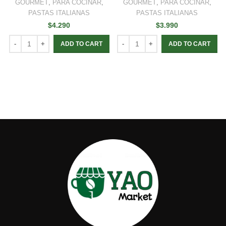
GOURMET
,
PARA COCINAR
,
GOURMET
,
PARA COCINAR
,
PASTAS ITALIANAS
PASTAS ITALIANAS
$
4.290
$
3.990
ADD TO CART
ADD TO CART