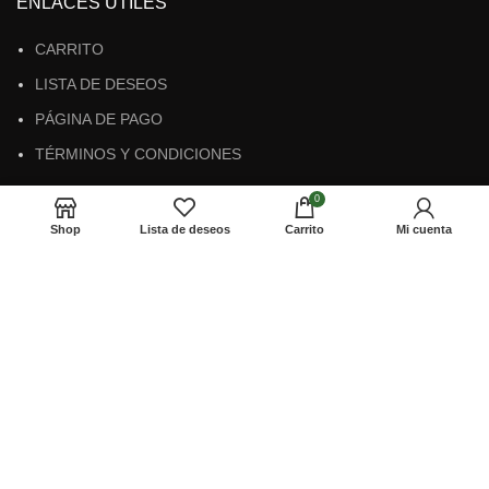
ENLACES ÚTILES
CARRITO
LISTA DE DESEOS
PÁGINA DE PAGO
TÉRMINOS Y CONDICIONES
0
MÉTODOS DE PAGO
Shop
Lista de deseos
Carrito
Mi cuenta