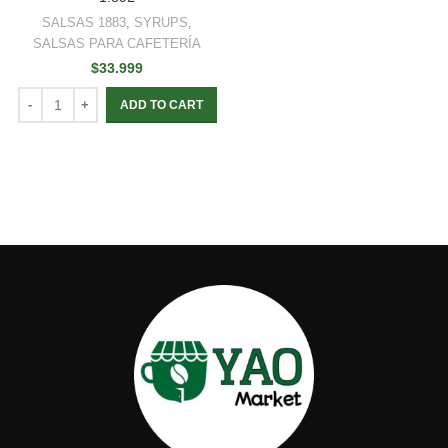
SALSAS 1883
,
SYRUPS
,
SALSAS PARA CAFETERÍA
$
33.999
ADD TO CART