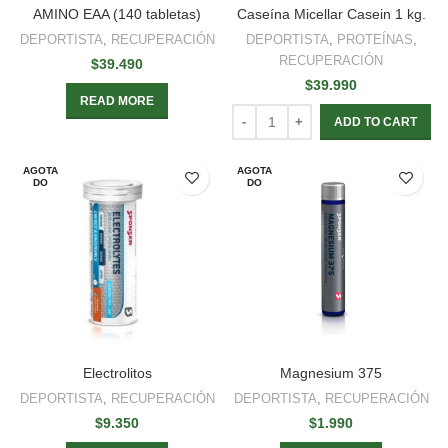
AMINO EAA (140 tabletas)
Caseína Micellar Casein 1 kg.
DEPORTISTA
,
RECUPERACIÓN
DEPORTISTA
,
PROTEÍNAS
,
RECUPERACIÓN
$
39.490
$
39.990
READ MORE
ADD TO CART
AGOTA
AGOTA
DO
DO
Electrolitos
Magnesium 375
DEPORTISTA
,
RECUPERACIÓN
DEPORTISTA
,
RECUPERACIÓN
$
9.350
$
1.990