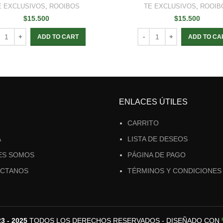
E EXCLUSIVOS
,
ROOIBOS
TE EXCLUSIVOS
,
ROOIB
$
15.500
$
15.500
ADD TO CART
ADD TO CA
ENLACES ÚTILES
CARRITO
A
LISTA DE DESEOS
ES SOMOS
PÁGINA DE PAGO
CTANOS
TÉRMINOS Y CONDICIONES
 - 2025
TODOS LOS DERECHOS RESERVADOS - DISEÑADO CON