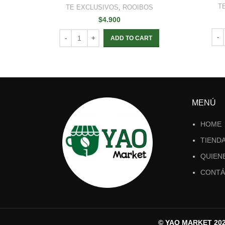
T
TE EXCLUSIVOS
,
ROOIBOS
$
4.900
ADD TO CART
MENÚ
HOME
TIEND
QUIEN
CONTÁ
© YAO MARKET 2023