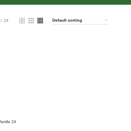
24
nille 24