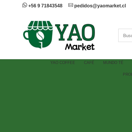
+56 9 71843548
pedidos@yaomarket.cl
YAO COFFEE
CAFÉ
MUNDO TÉ
PRO