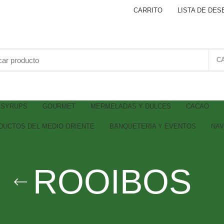
CARRITO
LISTA DE DES
C
SYRUPS
GOURMET
MERMELADAS Y DULCES
CACAO
DUCTOS DEL MEDIO ORIENTE
BANQUETERIA Y EVENTOS
NAV
ROOIBOS