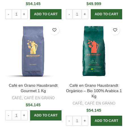
$
54.145
$
49.999
ADD TO CART
ADD TO CART
Café en Grano Hausbrandt
Café en Grano Hausbrandt
Gourmet 1 Kg
Orgánico – Bio 100% Arabica 1
Kg
CAFÉ
,
CAFÉ EN GRANO
CAFÉ
,
CAFÉ EN GRANO
$
54.145
$
54.145
ADD TO CART
ADD TO CART