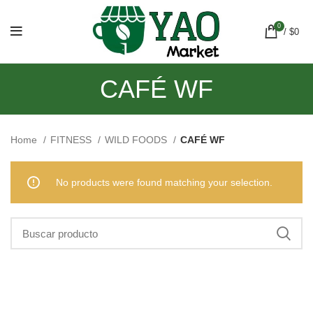
0
/
$
0
CAFÉ WF
Home
FITNESS
WILD FOODS
CAFÉ WF
No products were found matching your selection.