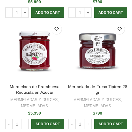
$
5.990
$
790
ADD TO CART
ADD TO CART
Mermelada de Frambuesa
Mermelada de Fresa Tiptree 28
Reducida en Azúcar
gr
MERMELADAS Y DULCES
,
MERMELADAS Y DULCES
,
MERMELADAS
MERMELADAS
$
5.990
$
790
ADD TO CART
ADD TO CART