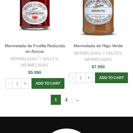
Mermelada de Frutilla Reducida
Mermelada de Higo Verde
en Azúcar
MERMELADAS Y DULCES
,
MERMELADAS Y DULCES
,
MERMELADAS
MERMELADAS
$
7.990
$
5.990
ADD TO CART
ADD TO CART
1
2
→