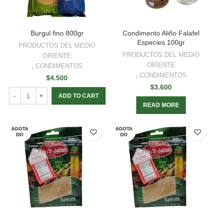
Burgul fino 800gr
Condimento Aliño Falafel
Especies 100gr
PRODUCTOS DEL MEDIO
PRODUCTOS DEL MEDIO
ORIENTE
ORIENTE
,
CONDIMENTOS
,
CONDIMENTOS
$
4.500
$
3.600
ADD TO CART
READ MORE
AGOTA
AGOTA
DO
DO